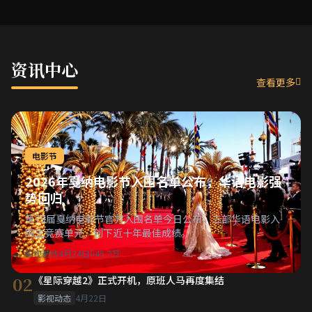
资讯中心
查看更多
电影节
2026年戛纳电影节入围名单公布，华语电影强
势回归
第79届戛纳电影节官方入围名单今日公布，三部华语电影入
围主竞赛单元，创下近十年最佳成绩。
影视前线
4月24日
45.7万
02
《星际穿越2》正式开机，原班人马再度集结
影视动态
4月22日