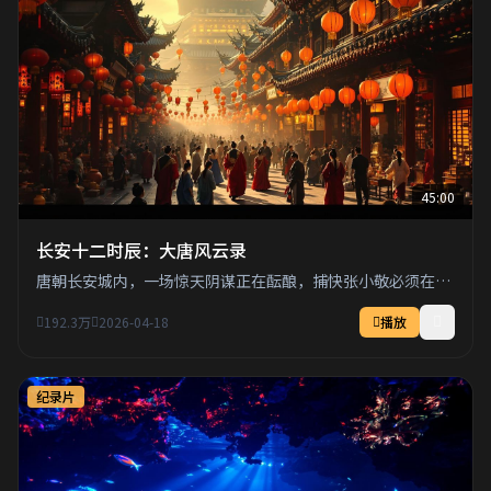
45:00
长安十二时辰：大唐风云录
唐朝长安城内，一场惊天阴谋正在酝酿，捕快张小敬必须在十
二时辰内拯救全城百姓。
192.3万
2026-04-18
播放
纪录片