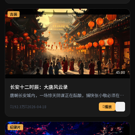
古装
45:00
长安十二时辰：大唐风云录
唐朝长安城内，一场惊天阴谋正在酝酿，捕快张小敬必须在十
二时辰内拯救全城百姓。
192.3万
2026-04-18
播放
纪录片