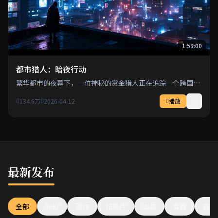
1:58:00
都市猎人：暗夜行动
繁华都市的夜幕下，一位神秘的赏金猎人正在追踪一个跨国犯
罪集团。
134.6万
2026-04-12
播放
最新发布
全部
科幻
动作
纪录片
古装
青春
喜剧