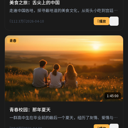
美食之旅：舌尖上的中国
走遍中国各地，探寻最地道的美食文化，从街头小吃到宫廷御
膳，品味千年饮食传承。
112.3万
2026-04-10
播放
青春
1:45:00
青春校园：那年夏天
一群高中生在毕业前的最后一个夏天，经历了友情、爱情与成
长的酸甜苦辣。